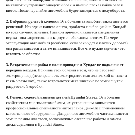
выявляют и устраняют заводской брак, а именно плохая пайка реле и
щеток. После перепайки автомобиль будет заводиться с полуоборота.
2. Вибрация рулевой колонки.
Эта болезнь автомобиля также является
решенной. Исходя из нашего опыта, проблема с вибрацией на Хюндай
во всех случаях исчезает. Главной причиной является специальная
втулка - она запрессована в корпус с небольшим натягом. По мере
эксплуатации автомобиля (особенно, если речь идет о плохих дорогах)
она расшатывается и затем вываливается. Все что нужно сделать - это
вставить ее обратно.
3. Раздаточная коробка в полноприводном Хундае не подключает
передний кардан.
Причина этой болезни в том, что не работает
электропривод (неисправность электродвигателя или плохой контакт и
грязь в разъемах), также встречаются механические поломки внутри
раздаточной коробки.
4. Ремонт ходовой и замена деталей Hyundai Starex.
Эти болезни
свойственны многим автомобилям, их устранением занимаются
профессиональные специалисты автосервиса ДвижОк с применением
качественного оборудования. Для данного автомобиля частым является
замена помпы или стоек, всевозможные слесарные работы и замена
диска сцепления в Hyundai Starex.